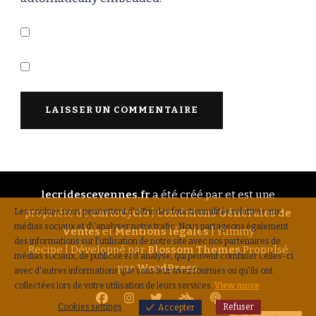
lecridescevennes.fr
a été créé par et est une
Les cookies nous permettent d'offrir des fonctionnalités relatives aux
propriété de
CartoCyclo
|
Conditions Générales de
médias sociaux et d\'analyser notre trafic. Nous partageons également
Ventes
et
Mentions légales
|
Yummy
des informations sur l'utilisation de notre site avec nos partenaires de
Recipe | Développé par
Blossom Themes
.Propulsé
médias sociaux, de publicité et d'analyse, qui peuvent combiner celles-ci
par
WordPress
.
avec d'autres informations que vous leur avez fournies ou qu'ils ont
collectées lors de votre utilisation de leurs services.
View more
Cookies settings
Refuser
Accepter