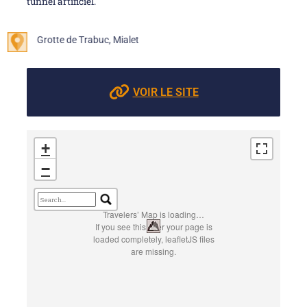
tunnel artificiel.
Grotte de Trabuc, Mialet
VOIR LE SITE
+
−
Travelers’ Map is loading…
If you see this after your page is
loaded completely, leafletJS files
are missing.