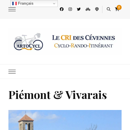
Français
0
Le CRI des Cévennes
Découvrez les Cévennes à vélo
Piémont & Vivarais